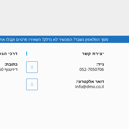
It seems we can't find what you're looking for.
מסך הפלאפון נשבר? המכשיר לא נדלק? השאירו פרטים וקבלו א
יצירת קשר
דרכי הגע
נייד:
כתובת:
052-7050706
דיזינגוף 50 שער 4, תל אביב
דואר אלקטרוני:
Info@dmo.co.il