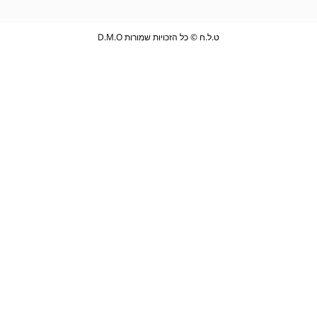
ט.ל.ח © כל הזכויות שמורות D.M.O