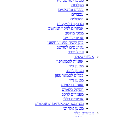
מטען למחשב נייד
מקלדות
כבלים ומתאמים
עכברים
רמקולים
מדבקות למקלדת
אביזרים לניקוי המחשב
מסכי מחשב
אביזרי גיימינג
כונן קשיח פנימי \ חיצוני
גאדג'טים למחשב
פד לעכבר
אביזרי סלולר
אוזניות לסמארפון
מטען קיר
מטען לרכב
כבלים לסמארטפון
מטען נייד
אוזניות בלוטוס
רמקול בלוטוס
מעמדים לרכב
אביזרים כללי
מגני מסך לפלאפונים וטאבלטים
מטען אלחוטי
אביזרים כללי