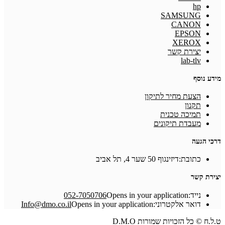
hp
SAMSUNG
CANON
EPSON
XEROX
יצירת קשר
lab-tlv
מידע נוסף
הצעת מחיר לתיקון
תקנון
תמיכה טכנית
מעבדת תיקונים
דרכי הגעה
כתובת:
דיזינגוף 50 שער 4, תל אביב
יצירת קשר
נייד:
Opens in your application
052-7050706
דואר אלקטרוני:
Opens in your application
Info@dmo.co.il
ט.ל.ח © כל הזכויות שמורות D.M.O