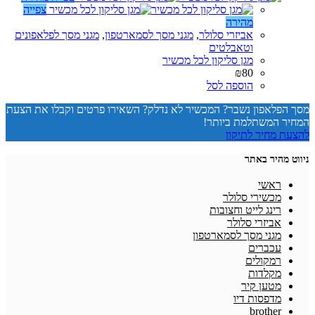
צפייה
מהירה
אביזרי סלולר
,
מגני מסך לסמארטפון
,
מגני מסך לפלאפונים
וטאבלטים
מגן סליקון לכל מכשיר
₪
80
הוספה לסל
מסך הפלאפון נשבר? המכשיר לא נדלק? השאירו פרטים וקבלו את הצעת
המחיר המשתלמת ביותר!
להצעת מחיר לתיקון
ניווט מהיר באתר
ראשי
מכשירי סלולר
רינג לייט וחצובות
אביזרי סלולר
מגני מסך לסמארטפון
עכברים
רמקולים
מקלדות
מטען קיר
מדפסות דיו
brother