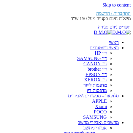
Skip to content
התחברות / הרשמה
משלוח חינם בקנייה מעל 150 ש"ח
תפריט ניווט
סגירה
ראשי
ראשי דיו\טונרים
דיו HP
דיו SAMSUNG
דיו CANON
דיו brother
דיו EPSON
דיו XEROX
מדפסות לייזר
מדפסות דיו
סלולאר – מכשירים \אביזרים
APPLE
Xiomi
POCO
SAMSUNG
מחשבים \אביזרי מחשב
אביזרי מחשב