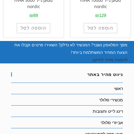
מטען נייד 10000 mHA
מטען נייד 5000 mHA
nordic
nordic
₪
89
₪
129
הוספה לסל
הוספה לסל
מסך הפלאפון נשבר? המכשיר לא נדלק? השאירו פרטים וקבלו את
הצעת המחיר המשתלמת ביותר!
להצעת מחיר לתיקון
ניווט מהיר באתר
ראשי
מכשירי סלולר
רינג לייט וחצובות
אביזרי סלולר
מגני מסך לסמארטפון