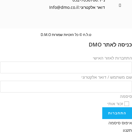
דואר אלקטרוני:
Info@dmo.co.il
ט.ל.ח © כל הזכויות שמורות D.M.O
כניסה לאתר DMO
התחברות לאזור האישי
שם משתמש / דואר אלקטרוני
סיסמה
זכור אותי
התחברות
איפוס סיסמה
תקנון