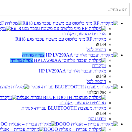
אביזרים למחשב
,
מקלדות
מקלדת RF מיני בלוטוס עם משטח עכבר מגע Rii i8
₪
139
הוספה לסל
צפייה מהירה
צפייה מהירה
מקלדות
מקלדת ועכבר אלחוטי HP LV290AA
₪
149
הוספה לסל
אזל המלאי
גאדג'טים למחשב
,
מקלדות
מקלדת מעוצבת BLUETOOTH עברית-אנגלית
₪
139
מידע נוסף