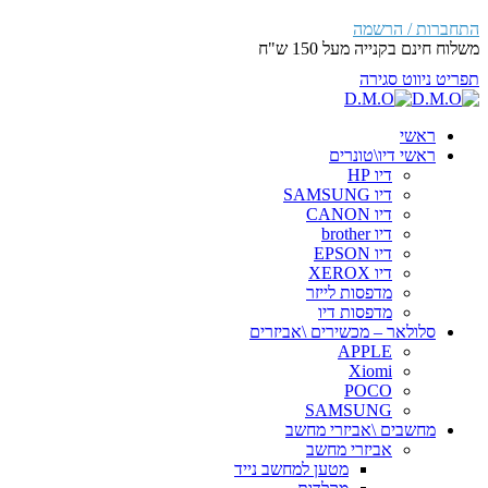
Skip
התחברות / הרשמה
to
משלוח חינם בקנייה מעל 150 ש"ח
content
תפריט ניווט
סגירה
ראשי
ראשי דיו\טונרים
דיו HP
דיו SAMSUNG
דיו CANON
דיו brother
דיו EPSON
דיו XEROX
מדפסות לייזר
מדפסות דיו
סלולאר – מכשירים \אביזרים
APPLE
Xiomi
POCO
SAMSUNG
מחשבים \אביזרי מחשב
אביזרי מחשב
מטען למחשב נייד