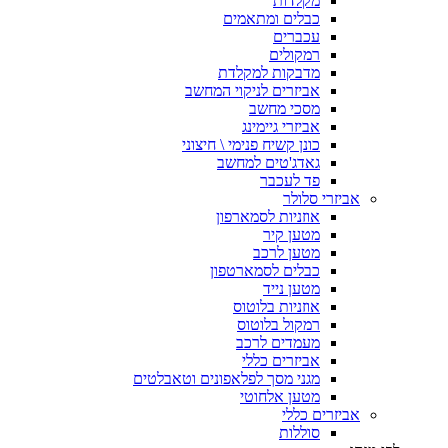
מקלדות
כבלים ומתאמים
עכברים
רמקולים
מדבקות למקלדת
אביזרים לניקוי המחשב
מסכי מחשב
אביזרי גיימינג
כונן קשיח פנימי \ חיצוני
גאדג'טים למחשב
פד לעכבר
אביזרי סלולר
אוזניות לסמארפון
מטען קיר
מטען לרכב
כבלים לסמארטפון
מטען נייד
אוזניות בלוטוס
רמקול בלוטוס
מעמדים לרכב
אביזרים כללי
מגני מסך לפלאפונים וטאבלטים
מטען אלחוטי
אביזרים כללי
סוללות