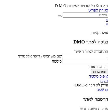
in
your
ט.ל.ח © כל הזכויות שמורות D.M.O
your
application
סגירת תפריט
application
×
×
עגלת קניות
כניסה לאתר DMO
התחברות לאזור האישי
שם משתמש / דואר אלקטרוני
סיסמה
זכור אותי
התחברות
איפוס סיסמה
תקנון
עדיין לא חבר ב-DMO?
הרשמה
הרשמה לאתר
פתיחת חשבון חדש