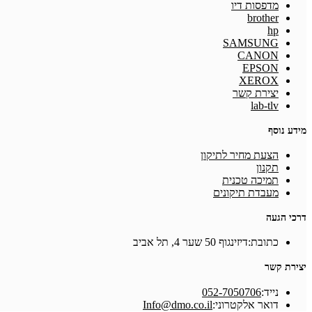
מדפסות דיו
brother
hp
SAMSUNG
CANON
EPSON
XEROX
יצירת קשר
lab-tlv
מידע נוסף
הצעת מחיר לתיקון
תקנון
תמיכה טכנית
מעבדת תיקונים
דרכי הגעה
כתובת:
דיזינגוף 50 שער 4, תל אביב
יצירת קשר
Opens
נייד:
052-7050706
Opens
in
דואר אלקטרוני:
Info@dmo.co.il