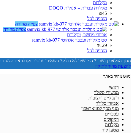
מקלדות
מקלדת עברית – אנגלית DOQO
₪
45
הוספה לסל
צפייה מהירה
צפייה מהירה
אביזרי מחשב
,
מקלדות
סט מקלדת ועכבר אלחוטי samvix kb-977
₪
129
הוספה לסל
מסך הפלאפון נשבר? המכשיר לא נדלק? השאירו פרטים וקבלו את הצעת 
להצעת מחיר לתיקון
ניווט מהיר באתר
ראשי
מכשירי סלולר
רינג לייט וחצובות
אביזרי סלולר
מגני מסך לסמארטפון
עכברים
רמקולים
מקלדות
מטען קיר