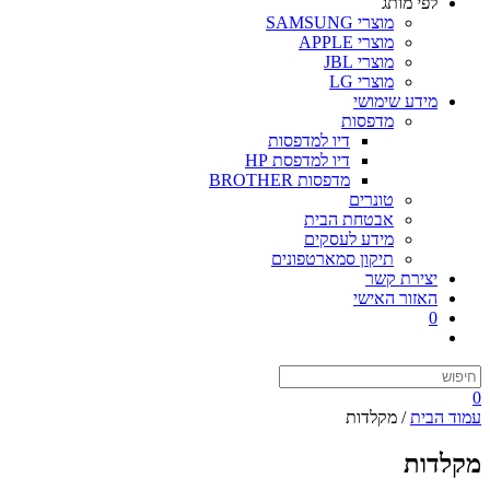
לפי מותג
מוצרי SAMSUNG
מוצרי APPLE
מוצרי JBL
מוצרי LG
מידע שימושי
מדפסות
דיו למדפסות
דיו למדפסת HP
מדפסות BROTHER
טונרים
אבטחת הבית
מידע לעסקים
תיקון סמארטפונים
יצירת קשר
האזור האישי
0
Search
for:
0
עמוד הבית
/ מקלדות
מקלדות