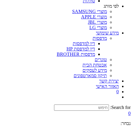
סוללות
לפי מותג
מוצרי SAMSUNG
מוצרי APPLE
מוצרי JBL
מוצרי LG
מידע שימושי
מדפסות
דיו למדפסות
דיו למדפסת HP
מדפסות BROTHER
טונרים
אבטחת הבית
מידע לעסקים
תיקון סמארטפונים
יצירת קשר
האזור האישי
0
Search for:
0
נבחר: