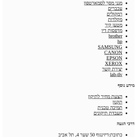
מגני מסך לסמארטפון
עכברים
רמקולים
מקלדות
מטען קיר
מדפסות דיו
brother
hp
SAMSUNG
CANON
EPSON
XEROX
יצירת קשר
lab-tlv
מידע נוסף
הצעת מחיר לתיקון
תקנון
תמיכה טכנית
מעבדת תיקונים
דרכי הגעה
כתובת:
דיזינגוף 50 שער 4, תל אביב