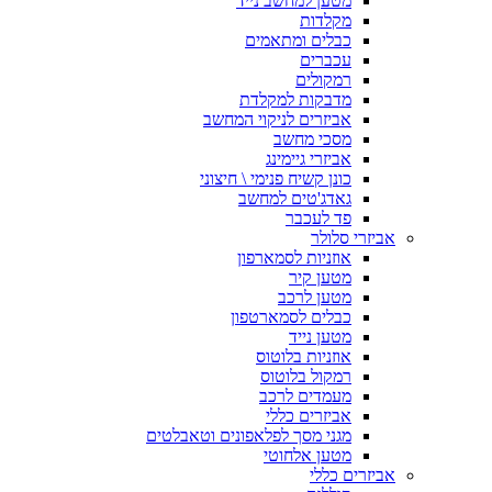
מטען למחשב נייד
מקלדות
כבלים ומתאמים
עכברים
רמקולים
מדבקות למקלדת
אביזרים לניקוי המחשב
מסכי מחשב
אביזרי גיימינג
כונן קשיח פנימי \ חיצוני
גאדג'טים למחשב
פד לעכבר
אביזרי סלולר
אוזניות לסמארפון
מטען קיר
מטען לרכב
כבלים לסמארטפון
מטען נייד
אוזניות בלוטוס
רמקול בלוטוס
מעמדים לרכב
אביזרים כללי
מגני מסך לפלאפונים וטאבלטים
מטען אלחוטי
אביזרים כללי