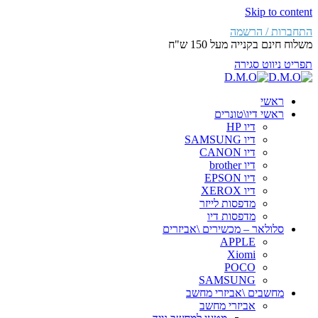
Skip to content
התחברות / הרשמה
משלוח חינם בקנייה מעל 150 ש"ח
תפריט ניווט
סגירה
ראשי
ראשי דיו\טונרים
דיו HP
דיו SAMSUNG
דיו CANON
דיו brother
דיו EPSON
דיו XEROX
מדפסות לייזר
מדפסות דיו
סלולאר – מכשירים \אביזרים
APPLE
Xiomi
POCO
SAMSUNG
מחשבים \אביזרי מחשב
אביזרי מחשב