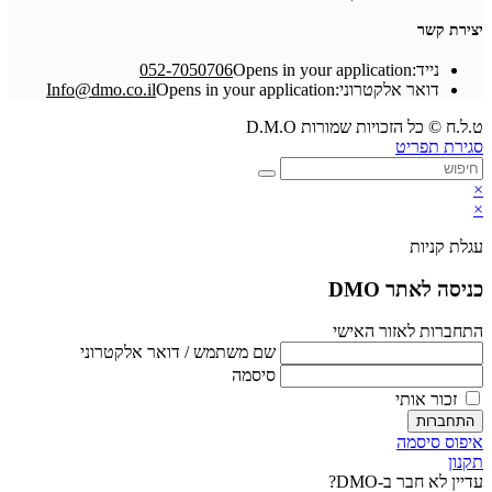
יצירת קשר
נייד:
Opens in your application
052-7050706
דואר אלקטרוני:
Opens in your application
Info@dmo.co.il
ט.ל.ח © כל הזכויות שמורות D.M.O
סגירת תפריט
×
×
עגלת קניות
כניסה לאתר DMO
התחברות לאזור האישי
שם משתמש / דואר אלקטרוני
סיסמה
זכור אותי
התחברות
איפוס סיסמה
תקנון
עדיין לא חבר ב-DMO?