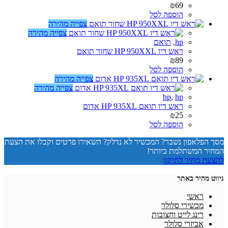
₪
69
הוספה לסל
צפייה מהירה
צפייה מהירה
hp
,
תואם
ראש דיו HP 950XXL שחור תואם
₪
89
הוספה לסל
צפייה מהירה
צפייה מהירה
hp
,
hp
ראש דיו תואם HP 935XL אדום
₪
25
הוספה לסל
מסך הפלאפון נשבר? המכשיר לא נדלק? השאירו פרטים וקבלו את הצעת
המחיר המשתלמת ביותר!
להצעת מחיר לתיקון
ניווט מהיר באתר
ראשי
מכשירי סלולר
רינג לייט וחצובות
אביזרי סלולר