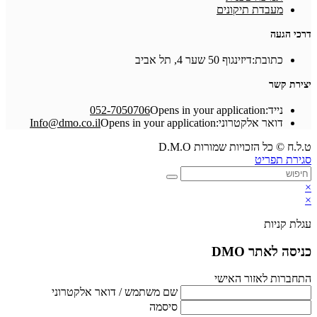
מעבדת תיקונים
דרכי הגעה
כתובת:
דיזינגוף 50 שער 4, תל אביב
יצירת קשר
נייד:
Opens in your application
052-7050706
דואר אלקטרוני:
Opens in your application
Info@dmo.co.il
ט.ל.ח © כל הזכויות שמורות D.M.O
סגירת תפריט
×
×
עגלת קניות
כניסה לאתר DMO
התחברות לאזור האישי
שם משתמש / דואר אלקטרוני
סיסמה