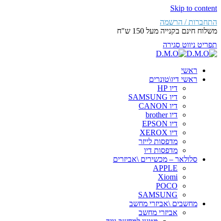
Skip to content
התחברות / הרשמה
משלוח חינם בקנייה מעל 150 ש"ח
תפריט ניווט
סגירה
ראשי
ראשי דיו\טונרים
דיו HP
דיו SAMSUNG
דיו CANON
דיו brother
דיו EPSON
דיו XEROX
מדפסות לייזר
מדפסות דיו
סלולאר – מכשירים \אביזרים
APPLE
Xiomi
POCO
SAMSUNG
מחשבים \אביזרי מחשב
אביזרי מחשב