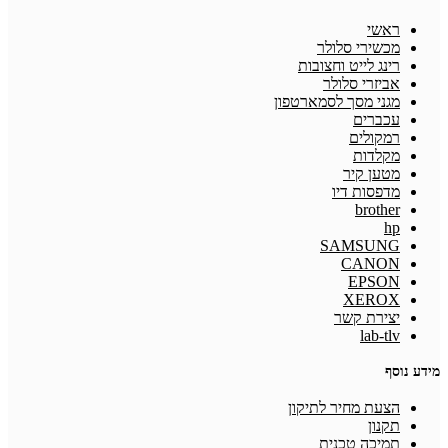
ראשי
מכשירי סלולר
רינג לייט וחצובות
אביזרי סלולר
מגני מסך לסמארטפון
עכברים
רמקולים
מקלדות
מטען קיר
מדפסות דיו
brother
hp
SAMSUNG
CANON
EPSON
XEROX
יצירת קשר
lab-tlv
מידע נוסף
הצעת מחיר לתיקון
תקנון
תמיכה טכנית