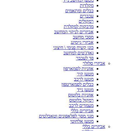
מטען למחשב נייד
מקלדות
כבלים ומתאמים
עכברים
רמקולים
מדבקות למקלדת
אביזרים לניקוי המחשב
מסכי מחשב
אביזרי גיימינג
כונן קשיח פנימי \ חיצוני
גאדג'טים למחשב
פד לעכבר
אביזרי סלולר
אוזניות לסמארפון
מטען קיר
מטען לרכב
כבלים לסמארטפון
מטען נייד
אוזניות בלוטוס
רמקול בלוטוס
מעמדים לרכב
אביזרים כללי
מגני מסך לפלאפונים וטאבלטים
מטען אלחוטי
אביזרים כללי