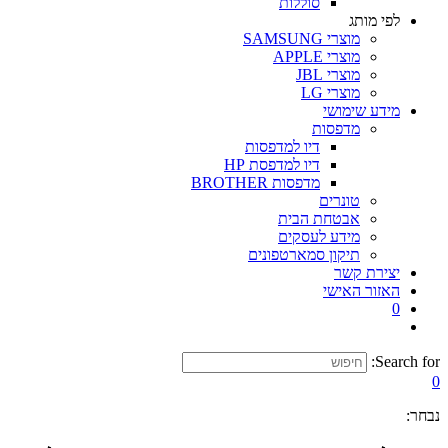
סוללות
לפי מותג
מוצרי SAMSUNG
מוצרי APPLE
מוצרי JBL
מוצרי LG
מידע שימושי
מדפסות
דיו למדפסות
דיו למדפסת HP
מדפסות BROTHER
טונרים
אבטחת הבית
מידע לעסקים
תיקון סמארטפונים
יצירת קשר
האזור האישי
0
Search for:
0
נבחר: