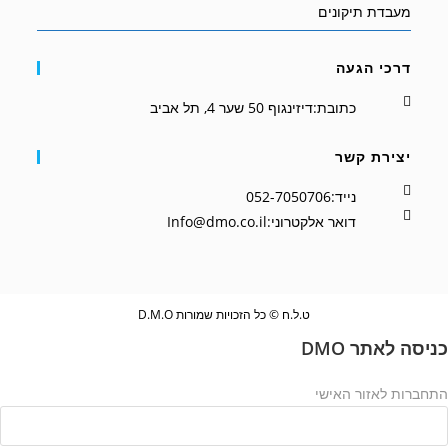
מעבדת תיקונים
דרכי הגעה
כתובת:
דיזינגוף 50 שער 4, תל אביב
יצירת קשר
Opens
נייד:
052-7050706
Opens
in
דואר אלקטרוני:
Info@dmo.co.il
in
your
your
application
application
ט.ל.ח © כל הזכויות שמורות D.M.O
כניסה לאתר DMO
התחברות לאזור האישי