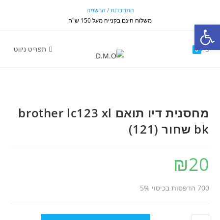
Ski
התחברות / הרשמה
t
משלוח חינם בקנייה מעל 150 ש"ח
פתח סרגל נגישות
conten
תפריט ניווט
0
מחסנית דיו תואם brother lc123 xl
bk שחור (121)
₪
20
700 הדפסות בכיסוי 5%
כמות