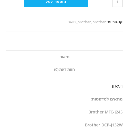
הוספה לסל
של
מחסנית
דיו
קטגוריות:
brother
,
brother
,
תואם
תואם
brother
lc123
xl
תיאור
bk
שחור
חוות דעת (0)
(121)
תיאור
מתאים למדפסות:
Brother MFC-J245
Brother DCP-J132W