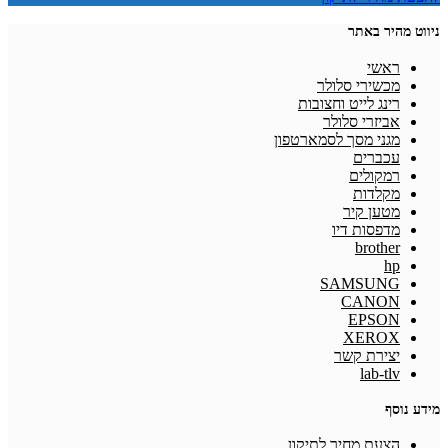
ניווט מהיר באתר
ראשי
מכשירי סלולר
רינג לייט וחצובות
אביזרי סלולר
מגני מסך לסמארטפון
עכברים
רמקולים
מקלדות
מטען קיר
מדפסות דיו
brother
hp
SAMSUNG
CANON
EPSON
XEROX
יצירת קשר
lab-tlv
מידע נוסף
הצעת מחיר לתיקון