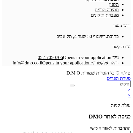
תקנון
תמיכה טכנית
מעבדת תיקונים
דרכי הגעה
כתובת:
דיזינגוף 50 שער 4, תל אביב
יצירת קשר
נייד:
Opens in your application
052-7050706
דואר אלקטרוני:
Opens in your application
Info@dmo.co.il
ט.ל.ח © כל הזכויות שמורות D.M.O
סגירת תפריט
×
×
עגלת קניות
כניסה לאתר DMO
התחברות לאזור האישי