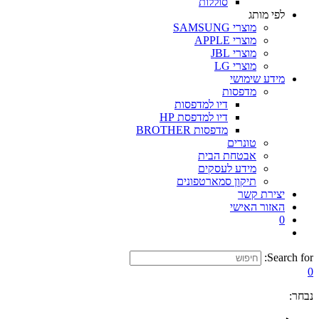
סוללות
לפי מותג
מוצרי SAMSUNG
מוצרי APPLE
מוצרי JBL
מוצרי LG
מידע שימושי
מדפסות
דיו למדפסות
דיו למדפסת HP
מדפסות BROTHER
טונרים
אבטחת הבית
מידע לעסקים
תיקון סמארטפונים
יצירת קשר
האזור האישי
0
Search for:
0
נבחר: