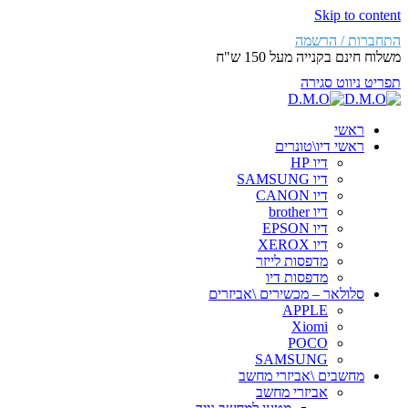
Skip to content
התחברות / הרשמה
משלוח חינם בקנייה מעל 150 ש"ח
תפריט ניווט
סגירה
ראשי
ראשי דיו\טונרים
דיו HP
דיו SAMSUNG
דיו CANON
דיו brother
דיו EPSON
דיו XEROX
מדפסות לייזר
מדפסות דיו
סלולאר – מכשירים \אביזרים
APPLE
Xiomi
POCO
SAMSUNG
מחשבים \אביזרי מחשב
אביזרי מחשב