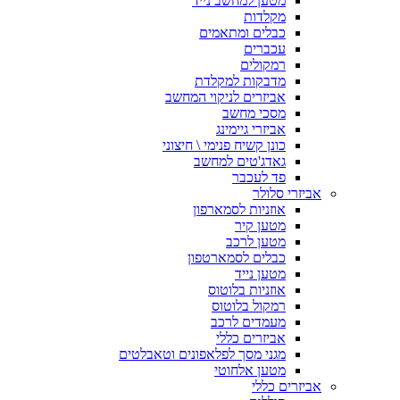
מטען למחשב נייד
מקלדות
כבלים ומתאמים
עכברים
רמקולים
מדבקות למקלדת
אביזרים לניקוי המחשב
מסכי מחשב
אביזרי גיימינג
כונן קשיח פנימי \ חיצוני
גאדג'טים למחשב
פד לעכבר
אביזרי סלולר
אוזניות לסמארפון
מטען קיר
מטען לרכב
כבלים לסמארטפון
מטען נייד
אוזניות בלוטוס
רמקול בלוטוס
מעמדים לרכב
אביזרים כללי
מגני מסך לפלאפונים וטאבלטים
מטען אלחוטי
אביזרים כללי