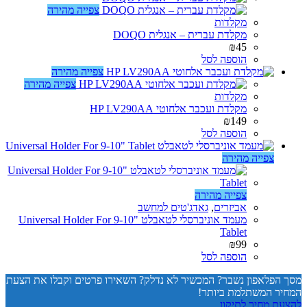
צפייה מהירה
מקלדות
מקלדת עברית – אנגלית DOQO
₪
45
הוספה לסל
צפייה מהירה
צפייה מהירה
מקלדות
מקלדת ועכבר אלחוטי HP LV290AA
₪
149
הוספה לסל
צפייה מהירה
צפייה מהירה
אביזרים
,
גאדג'טים למחשב
מעמד אוניברסלי לטאבלט Universal Holder For 9-10"
Tablet
₪
99
הוספה לסל
מסך הפלאפון נשבר? המכשיר לא נדלק? השאירו פרטים וקבלו את הצעת
המחיר המשתלמת ביותר!
להצעת מחיר לתיקון