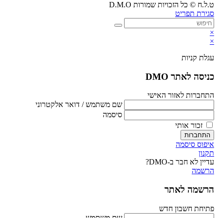
ט.ל.ח © כל הזכויות שמורות D.M.O
סגירת תפריט
×
×
עגלת קניות
כניסה לאתר DMO
התחברות לאזור האישי
שם משתמש / דואר אלקטרוני
סיסמה
זכור אותי
התחברות
איפוס סיסמה
תקנון
עדיין לא חבר ב-DMO?
הרשמה
הרשמה לאתר
פתיחת חשבון חדש
שם משתמש