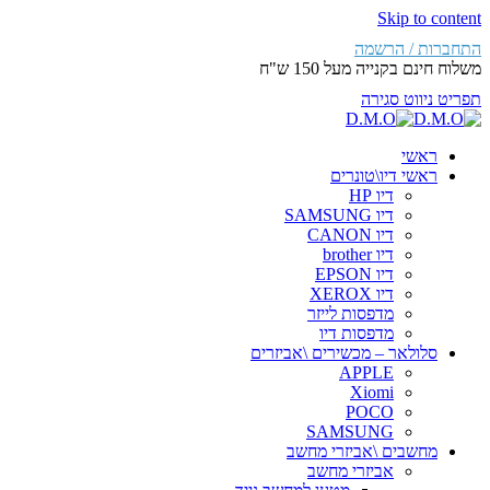
Skip to content
התחברות / הרשמה
משלוח חינם בקנייה מעל 150 ש"ח
תפריט ניווט
סגירה
ראשי
ראשי דיו\טונרים
דיו HP
דיו SAMSUNG
דיו CANON
דיו brother
דיו EPSON
דיו XEROX
מדפסות לייזר
מדפסות דיו
סלולאר – מכשירים \אביזרים
APPLE
Xiomi
POCO
SAMSUNG
מחשבים \אביזרי מחשב
אביזרי מחשב