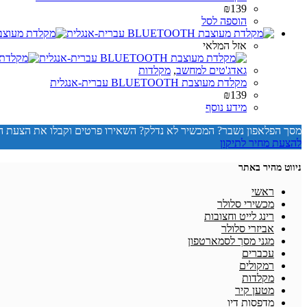
₪
139
הוספה לסל
אזל המלאי
גאדג'טים למחשב
,
מקלדות
מקלדת מעוצבת BLUETOOTH עברית-אנגלית
₪
139
מידע נוסף
מסך הפלאפון נשבר? המכשיר לא נדלק? השאירו פרטים וקבלו את הצעת 
להצעת מחיר לתיקון
ניווט מהיר באתר
ראשי
מכשירי סלולר
רינג לייט וחצובות
אביזרי סלולר
מגני מסך לסמארטפון
עכברים
רמקולים
מקלדות
מטען קיר
מדפסות דיו