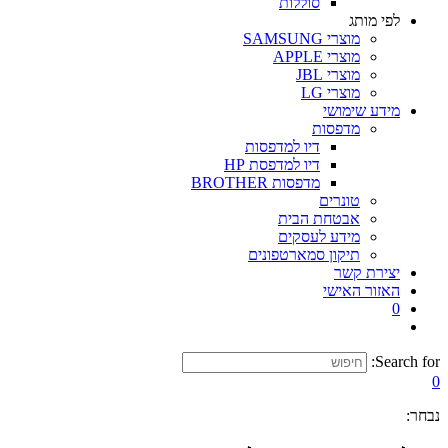
סוללות
לפי מותג
מוצרי SAMSUNG
מוצרי APPLE
מוצרי JBL
מוצרי LG
מידע שימושי
מדפסות
דיו למדפסות
דיו למדפסת HP
מדפסות BROTHER
טונרים
אבטחת הבית
מידע לעסקים
תיקון סמארטפונים
יצירת קשר
האזור האישי
0
Search for:
0
נבחר: