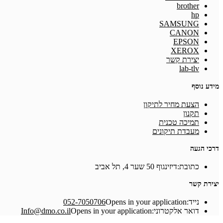
brother
hp
SAMSUNG
CANON
EPSON
XEROX
יצירת קשר
lab-tlv
מידע נוסף
הצעת מחיר לתיקון
תקנון
תמיכה טכנית
מעבדת תיקונים
דרכי הגעה
כתובת:
דיזינגוף 50 שער 4, תל אביב
יצירת קשר
נייד:
Opens in your application
052-7050706
דואר אלקטרוני:
Opens in your application
Info@dmo.co.il