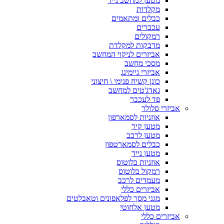
מטען למחשב נייד
מקלדות
כבלים ומתאמים
עכברים
רמקולים
מדבקות למקלדת
אביזרים לניקוי המחשב
מסכי מחשב
אביזרי גיימינג
כונן קשיח פנימי \ חיצוני
גאדג'טים למחשב
פד לעכבר
אביזרי סלולר
אוזניות לסמארפון
מטען קיר
מטען לרכב
כבלים לסמארטפון
מטען נייד
אוזניות בלוטוס
רמקול בלוטוס
מעמדים לרכב
אביזרים כללי
מגני מסך לפלאפונים וטאבלטים
מטען אלחוטי
אביזרים כללי