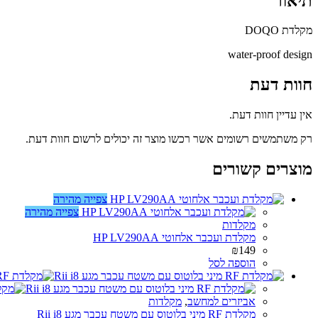
תיאור
מקלדת DOQO
water-proof design
חוות דעת
אין עדיין חוות דעת.
רק משתמשים רשומים אשר רכשו מוצר זה יכולים לרשום חוות דעת.
מוצרים קשורים
צפייה מהירה
צפייה מהירה
מקלדות
מקלדת ועכבר אלחוטי HP LV290AA
₪
149
הוספה לסל
אביזרים למחשב
,
מקלדות
מקלדת RF מיני בלוטוס עם משטח עכבר מגע Rii i8