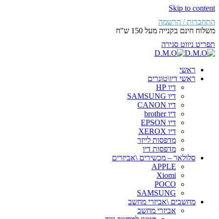
Skip to content
התחברות / הרשמה
משלוח חינם בקנייה מעל 150 ש"ח
תפריט ניווט
סגירה
ראשי
ראשי דיו\טונרים
דיו HP
דיו SAMSUNG
דיו CANON
דיו brother
דיו EPSON
דיו XEROX
מדפסות לייזר
מדפסות דיו
סלולאר – מכשירים \אביזרים
APPLE
Xiomi
POCO
SAMSUNG
מחשבים \אביזרי מחשב
אביזרי מחשב