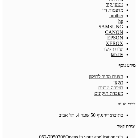
מטען קיר
מדפסות דיו
brother
hp
SAMSUNG
CANON
EPSON
XEROX
יצירת קשר
lab-tlv
מידע נוסף
הצעת מחיר לתיקון
תקנון
תמיכה טכנית
מעבדת תיקונים
דרכי הגעה
כתובת:
דיזינגוף 50 שער 4, תל אביב
יצירת קשר
נייד:
Opens in your application
052-7050706