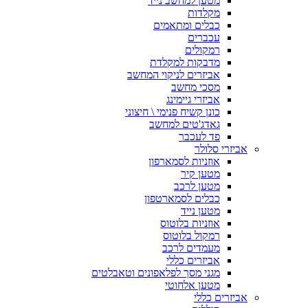
מטען למחשב נייד
מקלדות
כבלים ומתאמים
עכברים
רמקולים
מדבקות למקלדת
אביזרים לניקוי המחשב
מסכי מחשב
אביזרי גיימינג
כונן קשיח פנימי \ חיצוני
גאדג'טים למחשב
פד לעכבר
אביזרי סלולר
אוזניות לסמארפון
מטען קיר
מטען לרכב
כבלים לסמארטפון
מטען נייד
אוזניות בלוטוס
רמקול בלוטוס
מעמדים לרכב
אביזרים כללי
מגני מסך לפלאפונים וטאבלטים
מטען אלחוטי
אביזרים כללי