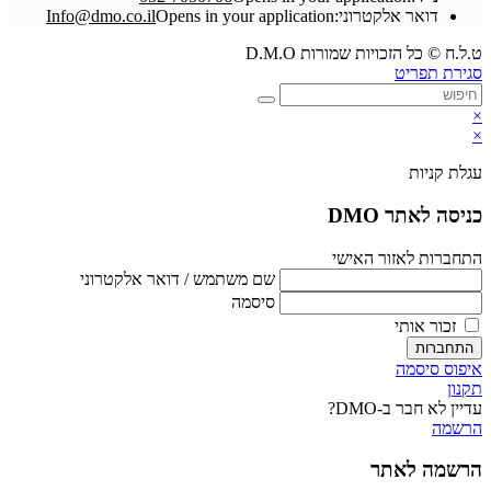
דואר אלקטרוני:
Opens in your application
Info@dmo.co.il
ט.ל.ח © כל הזכויות שמורות D.M.O
סגירת תפריט
×
×
עגלת קניות
כניסה לאתר DMO
התחברות לאזור האישי
שם משתמש / דואר אלקטרוני
סיסמה
זכור אותי
התחברות
איפוס סיסמה
תקנון
עדיין לא חבר ב-DMO?
הרשמה
הרשמה לאתר