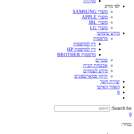
סוללות
לפי מותג
מוצרי SAMSUNG
מוצרי APPLE
מוצרי JBL
מוצרי LG
מידע שימושי
מדפסות
דיו למדפסות
דיו למדפסת HP
מדפסות BROTHER
טונרים
אבטחת הבית
מידע לעסקים
תיקון סמארטפונים
יצירת קשר
האזור האישי
0
Search for:
0
נבחר: