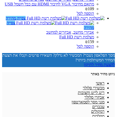
מתאם מחיבור VGA לחיבור HDMI עם כבל חשמל USB
₪
109
הוספה לסל
צפייה מהירה
צפייה
מהירה
אביזרי מחשב
,
אביזרים למחשב
מצלמת רשת Full HD
₪
159
הוספה לסל
מסך הפלאפון נשבר? המכשיר לא נדלק? השאירו פרטים וקבלו את הצעת
המחיר המשתלמת ביותר!
להצעת מחיר לתיקון
ניווט מהיר באתר
ראשי
מכשירי סלולר
רינג לייט וחצובות
אביזרי סלולר
מגני מסך לסמארטפון
עכברים
רמקולים
מקלדות