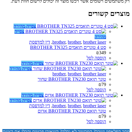
רק משתמשים רשומים אשר רכשו מוצר זה יכולים לרשום חוות דעת.
מוצרים קשורים
צפייה מהירה
צפייה
מהירה
brother laser
,
brother
,
brother
,
דיו למדפסת
סט 4 טונרים תואמים BROTHER TN325
₪
349
הוספה לסל
צפייה מהירה
צפייה מהירה
brother
,
brother
,
brother laser
טונר תואם BROTHER TN230 שחור
₪
79
הוספה לסל
צפייה מהירה
צפייה מהירה
brother laser
,
brother
,
brother
,
דיו למדפסת
טונר תואם BROTHER TN230 אדום
₪
79
הוספה לסל
מסך הפלאפון נשבר? המכשיר לא נדלק? השאירו פרטים וקבלו את הצעת