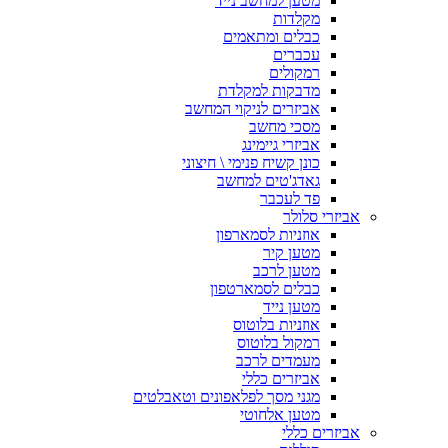
מטען למחשב נייד
מקלדות
כבלים ומתאמים
עכברים
רמקולים
מדבקות למקלדת
אביזרים לניקוי המחשב
מסכי מחשב
אביזרי גיימינג
כונן קשיח פנימי \ חיצוני
גאדג'טים למחשב
פד לעכבר
אביזרי סלולר
אוזניות לסמארפון
מטען קיר
מטען לרכב
כבלים לסמארטפון
מטען נייד
אוזניות בלוטוס
רמקול בלוטוס
מעמדים לרכב
אביזרים כללי
מגני מסך לפלאפונים וטאבלטים
מטען אלחוטי
אביזרים כללי