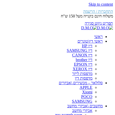
Skip to content
התחברות / הרשמה
משלוח חינם בקנייה מעל 150 ש"ח
תפריט ניווט
סגירה
ראשי
ראשי דיו\טונרים
דיו HP
דיו SAMSUNG
דיו CANON
דיו brother
דיו EPSON
דיו XEROX
מדפסות לייזר
מדפסות דיו
סלולאר – מכשירים \אביזרים
APPLE
Xiomi
POCO
SAMSUNG
מחשבים \אביזרי מחשב
אביזרי מחשב