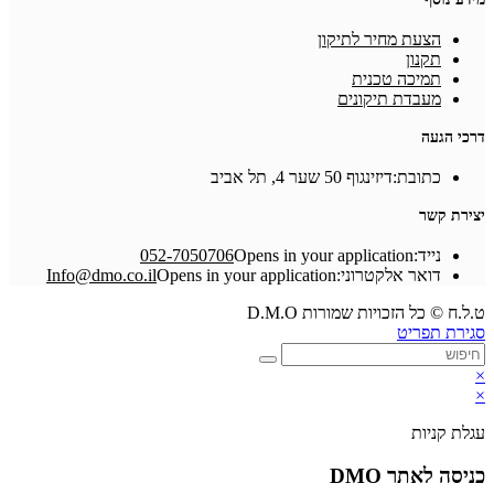
הצעת מחיר לתיקון
תקנון
תמיכה טכנית
מעבדת תיקונים
דרכי הגעה
כתובת:
דיזינגוף 50 שער 4, תל אביב
יצירת קשר
נייד:
Opens in your application
052-7050706
דואר אלקטרוני:
Opens in your application
Info@dmo.co.il
ט.ל.ח © כל הזכויות שמורות D.M.O
סגירת תפריט
×
×
עגלת קניות
כניסה לאתר DMO