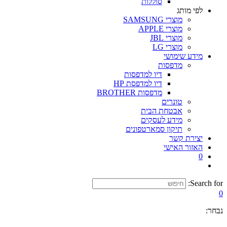
סוללות
לפי מותג
מוצרי SAMSUNG
מוצרי APPLE
מוצרי JBL
מוצרי LG
מידע שימושי
מדפסות
דיו למדפסות
דיו למדפסת HP
מדפסות BROTHER
טונרים
אבטחת הבית
מידע לעסקים
תיקון סמארטפונים
יצירת קשר
האזור האישי
0
Search for:
0
נבחר: