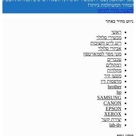
המחיר המשתלמת ביותר!
להצעת מחיר לתיקון
ניווט מהיר באתר
ראשי
מכשירי סלולר
רינג לייט וחצובות
אביזרי סלולר
מגני מסך לסמארטפון
עכברים
רמקולים
מקלדות
מטען קיר
מדפסות דיו
brother
hp
SAMSUNG
CANON
EPSON
XEROX
יצירת קשר
lab-tlv
מידע נוסף