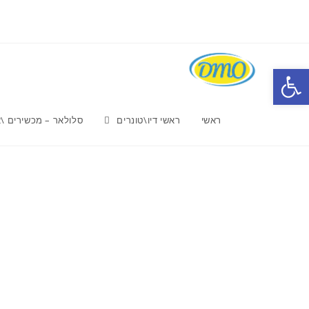
Ski
t
conten
פתח סרגל נגישות
ראשי
ראשי דיו\טונרים
סלולאר – מכשירים \