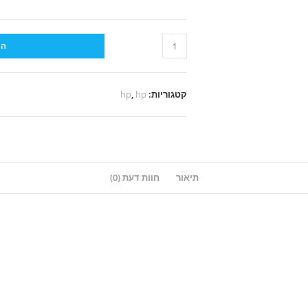
כמות
הו
של
ראש
דיו
קטגוריות:
hp
,
hp
תואם
HP
934XL
שחור
תיאור
חוות דעת (0)