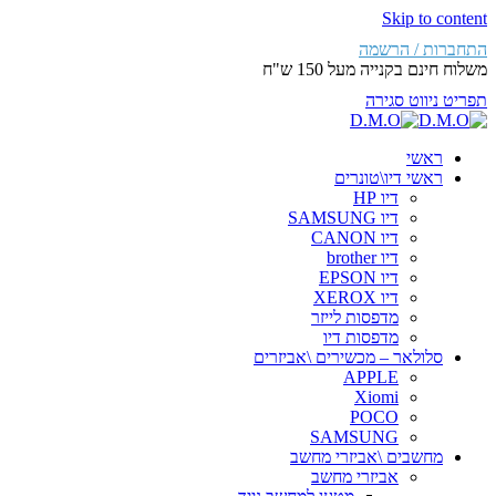
Skip to content
התחברות / הרשמה
משלוח חינם בקנייה מעל 150 ש"ח
תפריט ניווט
סגירה
ראשי
ראשי דיו\טונרים
דיו HP
דיו SAMSUNG
דיו CANON
דיו brother
דיו EPSON
דיו XEROX
מדפסות לייזר
מדפסות דיו
סלולאר – מכשירים \אביזרים
APPLE
Xiomi
POCO
SAMSUNG
מחשבים \אביזרי מחשב
אביזרי מחשב