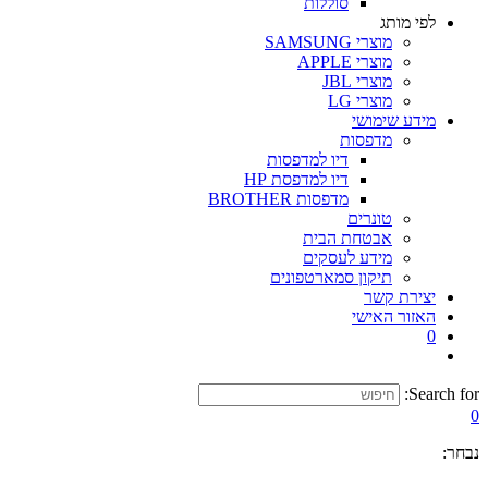
סוללות
לפי מותג
מוצרי SAMSUNG
מוצרי APPLE
מוצרי JBL
מוצרי LG
מידע שימושי
מדפסות
דיו למדפסות
דיו למדפסת HP
מדפסות BROTHER
טונרים
אבטחת הבית
מידע לעסקים
תיקון סמארטפונים
יצירת קשר
האזור האישי
0
Search for:
0
נבחר: