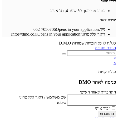
דרכי הגעה
כתובת:
דיזינגוף 50 שער 4, תל אביב
יצירת קשר
נייד:
Opens in your application
052-7050706
דואר אלקטרוני:
Opens in your application
Info@dmo.co.il
ט.ל.ח © כל הזכויות שמורות D.M.O
סגירת תפריט
×
×
עגלת קניות
כניסה לאתר DMO
התחברות לאזור האישי
שם משתמש / דואר אלקטרוני
סיסמה
זכור אותי
התחברות