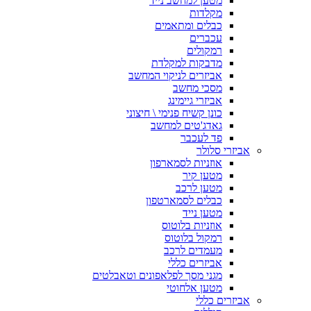
מטען למחשב נייד
מקלדות
כבלים ומתאמים
עכברים
רמקולים
מדבקות למקלדת
אביזרים לניקוי המחשב
מסכי מחשב
אביזרי גיימינג
כונן קשיח פנימי \ חיצוני
גאדג'טים למחשב
פד לעכבר
אביזרי סלולר
אוזניות לסמארפון
מטען קיר
מטען לרכב
כבלים לסמארטפון
מטען נייד
אוזניות בלוטוס
רמקול בלוטוס
מעמדים לרכב
אביזרים כללי
מגני מסך לפלאפונים וטאבלטים
מטען אלחוטי
אביזרים כללי