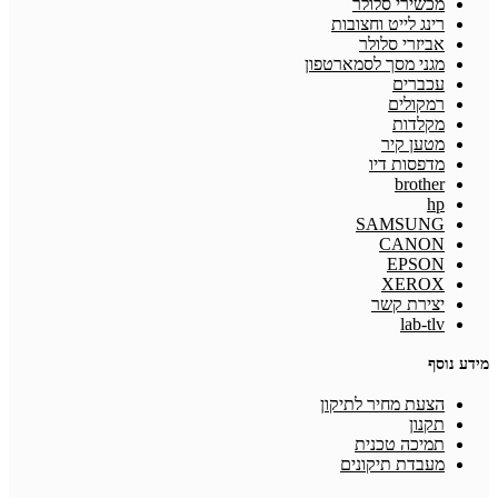
מכשירי סלולר
רינג לייט וחצובות
אביזרי סלולר
מגני מסך לסמארטפון
עכברים
רמקולים
מקלדות
מטען קיר
מדפסות דיו
brother
hp
SAMSUNG
CANON
EPSON
XEROX
יצירת קשר
lab-tlv
מידע נוסף
הצעת מחיר לתיקון
תקנון
תמיכה טכנית
מעבדת תיקונים