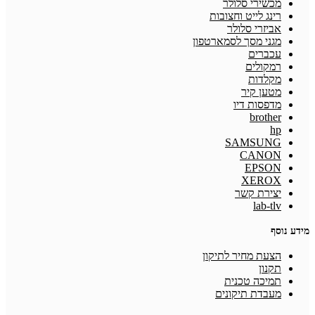
מכשירי סלולר
רינג לייט וחצובות
אביזרי סלולר
מגני מסך לסמארטפון
עכברים
רמקולים
מקלדות
מטען קיר
מדפסות דיו
brother
hp
SAMSUNG
CANON
EPSON
XEROX
יצירת קשר
lab-tlv
מידע נוסף
הצעת מחיר לתיקון
תקנון
תמיכה טכנית
מעבדת תיקונים