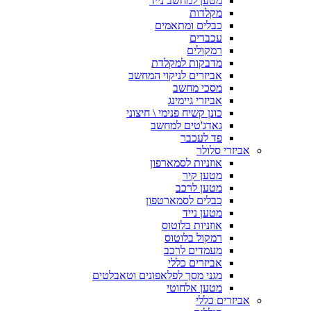
מטען למחשב נייד
מקלדות
כבלים ומתאמים
עכברים
רמקולים
מדבקות למקלדת
אביזרים לניקוי המחשב
מסכי מחשב
אביזרי גיימינג
כונן קשיח פנימי \ חיצוני
גאדג'טים למחשב
פד לעכבר
אביזרי סלולר
אוזניות לסמארפון
מטען קיר
מטען לרכב
כבלים לסמארטפון
מטען נייד
אוזניות בלוטוס
רמקול בלוטוס
מעמדים לרכב
אביזרים כללי
מגני מסך לפלאפונים וטאבלטים
מטען אלחוטי
אביזרים כללי