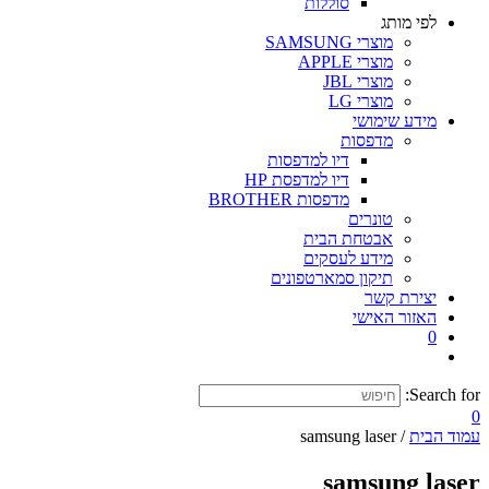
סוללות
לפי מותג
מוצרי SAMSUNG
מוצרי APPLE
מוצרי JBL
מוצרי LG
מידע שימושי
מדפסות
דיו למדפסות
דיו למדפסת HP
מדפסות BROTHER
טונרים
אבטחת הבית
מידע לעסקים
תיקון סמארטפונים
יצירת קשר
האזור האישי
0
Search for:
0
עמוד הבית
/ samsung laser
samsung laser