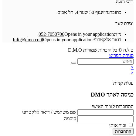
דרכי הגעה
כתובת:
דיזינגוף 50 שער 4, תל אביב
יצירת קשר
נייד:
Opens in your application
052-7050706
דואר אלקטרוני:
Opens in your application
Info@dmo.co.il
ט.ל.ח © כל הזכויות שמורות D.M.O
סגירת תפריט
×
×
עגלת קניות
כניסה לאתר DMO
התחברות לאזור האישי
שם משתמש / דואר אלקטרוני
סיסמה
זכור אותי
התחברות