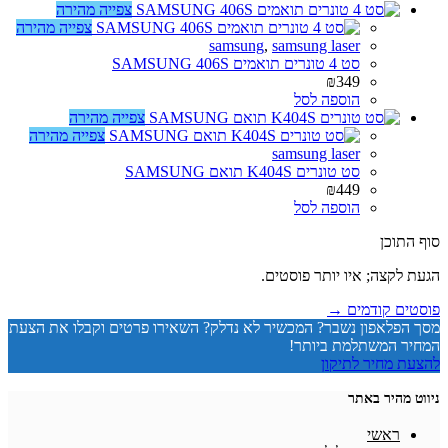
צפייה מהירה
צפייה מהירה
samsung
,
samsung laser
סט 4 טונרים תואמים SAMSUNG 406S
₪
349
הוספה לסל
צפייה מהירה
צפייה מהירה
samsung laser
סט טונרים K404S תואם SAMSUNG
₪
449
הוספה לסל
סוף התוכן
הגעת לקצה; איו יותר פוסטים.
פוסטים קודמים →
מסך הפלאפון נשבר? המכשיר לא נדלק? השאירו פרטים וקבלו את הצעת
המחיר המשתלמת ביותר!
להצעת מחיר לתיקון
ניווט מהיר באתר
ראשי