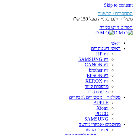
Skip to content
התחברות / הרשמה
משלוח חינם בקנייה מעל 150 ש"ח
תפריט ניווט
סגירה
ראשי
ראשי דיו\טונרים
דיו HP
דיו SAMSUNG
דיו CANON
דיו brother
דיו EPSON
דיו XEROX
מדפסות לייזר
מדפסות דיו
סלולאר – מכשירים \אביזרים
APPLE
Xiomi
POCO
SAMSUNG
מחשבים \אביזרי מחשב
אביזרי מחשב