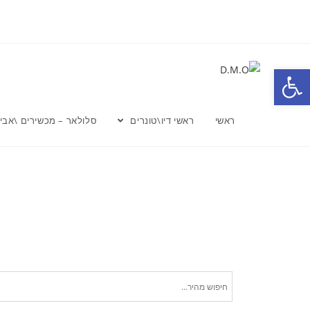
פתח סרגל נגישות
ראשי
ראשי דיו\טונרים
סלולאר – מכשירים \אבי