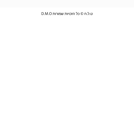
application
ט.ל.ח © כל הזכויות שמורות D.M.O