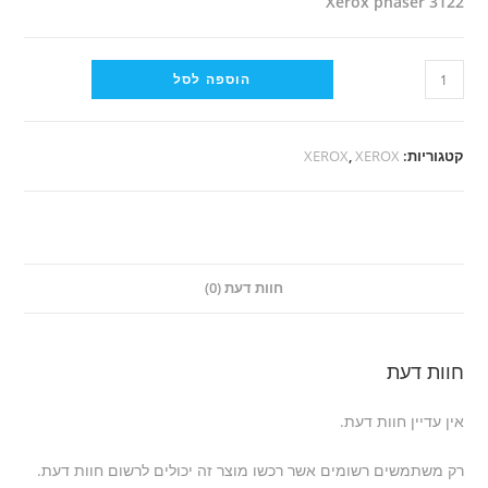
Xerox phaser 3122
כמות
הוספה לסל
של
טונר
תואם
קטגוריות:
XEROX
,
XEROX
Xerox
106R01159
חוות דעת (0)
חוות דעת
אין עדיין חוות דעת.
רק משתמשים רשומים אשר רכשו מוצר זה יכולים לרשום חוות דעת.